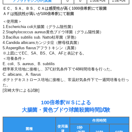
アフラトキシン(AF)
真菌
0
0
1.00E+04
1.0E+04
ＥＣ、ＳＡ、ＢＳ、ＣＡは感受性が高く1000倍希釈にて殺菌
ＡＦは抵抗性が高いが100倍希釈にて殺菌
＜使用菌＞
1.Escherichia coli大腸菌（グラム陰性菌）
2.Staphylococcus aureus黄色ブドウ球菌（グラム陽性菌）
3.Bacillus subtilis sub. Natto枯草菌（芽胞）
4.Candida albicansカンジタ症（酵母様真菌）
5.Aspergillus flavusアフラトキシン（真菌）
※上図にてEC、SA、BS、CA、AFと表記する。
＜培養条件＞
E. coli、S. aureus、B. subtilis
標準寒天培地に接種し、37℃好気条件下で48時間培養を行った。
C. albicans、A. flavus
ポテトデキストロース培地に接種し、常温好気条件下で一週間培養を行っ
た。
[宮崎大学による試験]
100倍希釈ＷＳによる
大腸菌・黄色ブドウ球菌殺菌時間試験
作用時間
使用薬
0秒
菌種
液