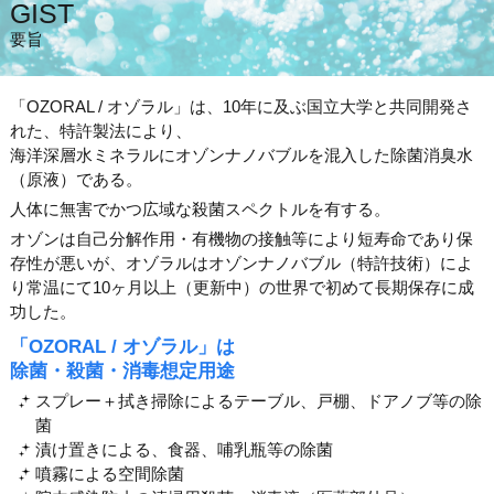
GIST
要旨
「OZORAL / オゾラル」は、10年に及ぶ国立大学と共同開発さ
れた、特許製法により、
海洋深層水ミネラルにオゾンナノバブルを混入した除菌消臭水
（原液）である。
人体に無害でかつ広域な殺菌スペクトルを有する。
オゾンは自己分解作用・有機物の接触等により短寿命であり保
存性が悪いが、
オゾラルはオゾンナノバブル（特許技術）によ
り
常温にて10ヶ月以上（更新中）の世界で初めて長期保存に成
功した。
「OZORAL / オゾラル」は
除菌・殺菌・消毒想定用途
スプレー＋拭き掃除によるテーブル、戸棚、ドアノブ等の除
菌
漬け置きによる、食器、哺乳瓶等の除菌
噴霧による空間除菌