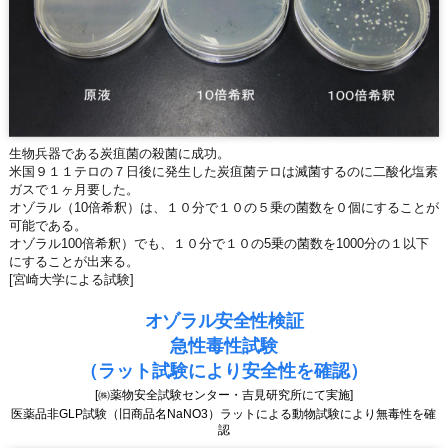
生物兵器である炭疽菌の殺菌に成功。
米国９１１テロの７日後に発生した炭疽菌テロは滅菌するのに二酸化塩素
ガスで１ヶ月要した。
オゾラル（10倍希釈）は、１０分で１０の５乗の菌数を０個にすることが
可能である。
オゾラル100倍希釈）でも、１０分で１０の5乗の菌数を1000分の１以下
にすることが出来る。
[宮崎大学による試験]
オゾラル安全性検証
急性毒性試験
（ラット試験により安全性を確認）
[㈱薬物安全試験センター・吉見研究所にて実施]
医薬品非GLP試験（旧商品名NaNO3）ラットによる動物試験により無毒性を確
認