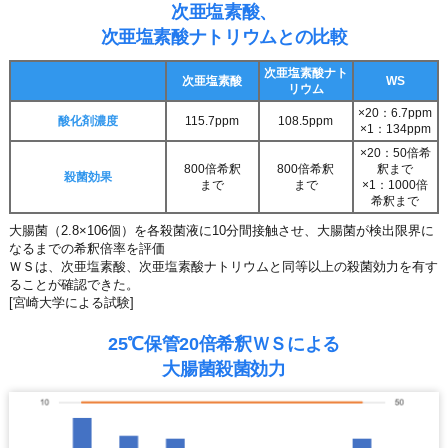
次亜塩素酸、
次亜塩素酸ナトリウムとの比較
次亜塩素酸ナト
次亜塩素酸
WS
リウム
×20：6.7ppm
酸化剤濃度
115.7ppm
108.5ppm
×1：134ppm
×20：50倍希
800倍希釈
800倍希釈
釈まで
殺菌効果
まで
まで
×1：1000倍
希釈まで
大腸菌（2.8×106個）を各殺菌液に10分間接触させ、大腸菌が検出限界に
なるまでの希釈倍率を評価
ＷＳは、次亜塩素酸、次亜塩素酸ナトリウムと同等以上の殺菌効力を有す
ることが確認できた。
[宮崎大学による試験]
25℃保管20倍希釈ＷＳによる
大腸菌殺菌効力