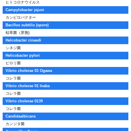
ヒトコロナウイルス
Campylobacter jejuni
カンピロバクター
Bacillus subtilis (spore)
枯草菌（芽胞)
Helcobacter cinaedi
シネジ菌
Helicobacter pylori
ピロリ菌
Vibrio cholerae 01 Ogawa
コレラ菌
Vibrio cholerae 01 Inaba
コレラ菌
Vibrio cholerae 0139
コレラ菌
Candidaalbicans
カンジタ菌