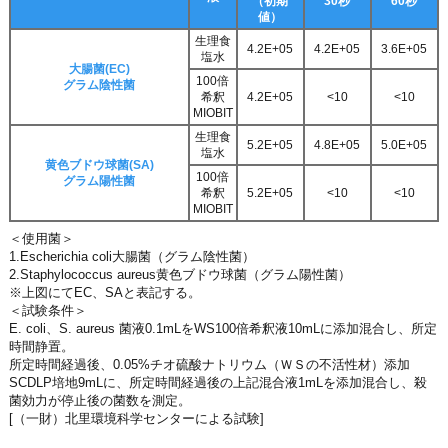
（初期
30秒
60秒
値）
生理食
4.2E+05
4.2E+05
3.6E+05
塩水
大腸菌(EC)
100倍
グラム陰性菌
希釈
4.2E+05
<10
<10
MIOBIT
生理食
5.2E+05
4.8E+05
5.0E+05
塩水
黄色ブドウ球菌(SA)
100倍
グラム陽性菌
希釈
5.2E+05
<10
<10
MIOBIT
＜使用菌＞
1.Escherichia coli大腸菌（グラム陰性菌）
2.Staphylococcus aureus黄色ブドウ球菌（グラム陽性菌）
※上図にてEC、SAと表記する。
＜試験条件＞
E. coli、S. aureus 菌液0.1mLをWS100倍希釈液10mLに添加混合し、所定
時間静置。
所定時間経過後、0.05%チオ硫酸ナトリウム（ＷＳの不活性材）添加
SCDLP培地9mLに、所定時間経過後の上記混合液1mLを添加混合し、殺
菌効力が停止後の菌数を測定。
[（一財）北里環境科学センターによる試験]