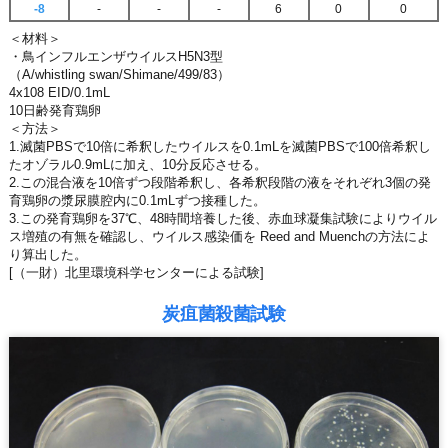
-8
-
-
-
6
0
0
＜材料＞
・鳥インフルエンザウイルスH5N3型
（A/whistling swan/Shimane/499/83）
4x108 EID/0.1mL
10日齢発育鶏卵
＜方法＞
1.滅菌PBSで10倍に希釈したウイルスを0.1mLを滅菌PBSで100倍希釈し
たオゾラル0.9mLに加え、10分反応させる。
2.この混合液を10倍ずつ段階希釈し、各希釈段階の液をそれぞれ3個の発
育鶏卵の漿尿膜腔内に0.1mLずつ接種した。
3.この発育鶏卵を37℃、48時間培養した後、赤血球凝集試験によりウイル
ス増殖の有無を確認し、ウイルス感染価を Reed and Muenchの方法によ
り算出した。
[（一財）北里環境科学センターによる試験]
炭疽菌殺菌試験