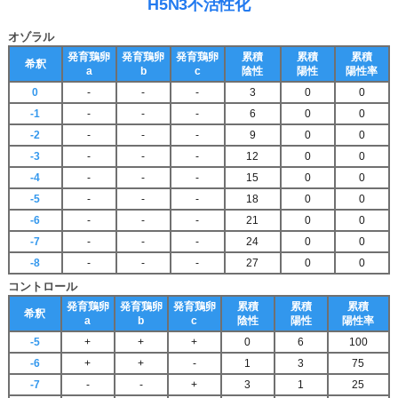
H5N3不活性化
オゾラル
発育鶏卵
発育鶏卵
発育鶏卵
累積
累積
累積
希釈
a
b
c
陰性
陽性
陽性率
0
-
-
-
3
0
0
-1
-
-
-
6
0
0
-2
-
-
-
9
0
0
-3
-
-
-
12
0
0
-4
-
-
-
15
0
0
-5
-
-
-
18
0
0
-6
-
-
-
21
0
0
-7
-
-
-
24
0
0
-8
-
-
-
27
0
0
コントロール
発育鶏卵
発育鶏卵
発育鶏卵
累積
累積
累積
希釈
a
b
c
陰性
陽性
陽性率
-5
+
+
+
0
6
100
-6
+
+
-
1
3
75
-7
-
-
+
3
1
25