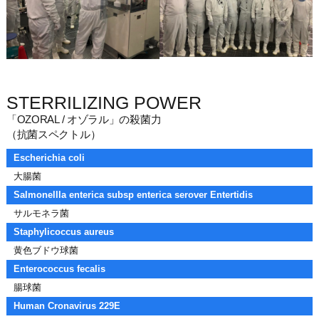
STERRILIZING POWER
「OZORAL / オゾラル」の殺菌力
（抗菌スペクトル）
Escherichia coli
大腸菌
Salmonellla enterica subsp enterica serover Entertidis
サルモネラ菌
Staphylicoccus aureus
黄色ブドウ球菌
Enterococcus fecalis
腸球菌
Human Cronavirus 229E