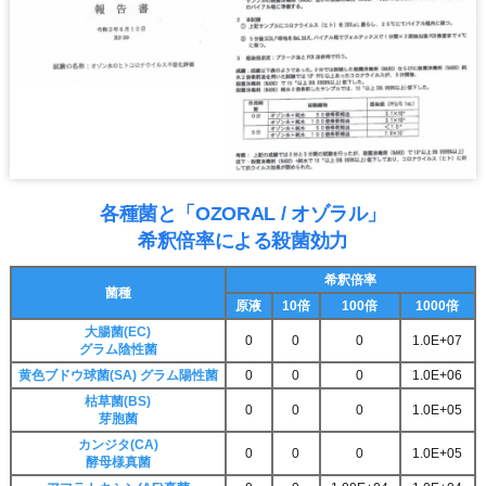
各種菌と「OZORAL / オゾラル」
希釈倍率による殺菌効力
希釈倍率
菌種
原液
10倍
100倍
1000倍
大腸菌(EC)
0
0
0
1.0E+07
グラム陰性菌
黄色ブドウ球菌(SA) グラム陽性菌
0
0
0
1.0E+06
枯草菌(BS)
0
0
0
1.0E+05
芽胞菌
カンジタ(CA)
0
0
0
1.0E+05
酵母様真菌